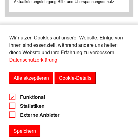
Aktualisierungslehrgang Blitz-und Überspannungsschutz
Wir nutzen Cookies auf unserer Website. Einige von
«
4
5
6
7
8
9
10
11
12
ihnen sind essenziell, während andere uns helfen
13
»
diese Website und ihre Erfahrung zu verbessern.
Datenschutzerklärung
Zeige
von
Einträgen.
41-45
165
Alle akzeptieren
Cookie-Details
AGB
Funktional
Datenschutz
Statistiken
Impressum
Externe Anbieter
Speichern