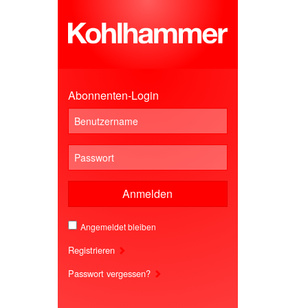
Abonnenten-Login
Anmelden
Angemeldet bleiben
Registrieren
Passwort vergessen?