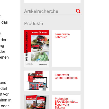
Artikelrecherche
r
s das
Produkte
H
Feuerwehr-
Lehrbuch
 der
ung
der
ernen
Feuerwehr-
Online-Bibliothek
 und
darf
t vor
Probeabo
lten in
BRANDSchutz/Deutsche
Feuerwehr-
 oder
Zeitung