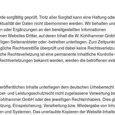
 sorgfältig geprüft. Trotz aller Sorgfalt kann eine Haftung ode
d Aktualität der Daten nicht übernommen werden. Wir behalten un
en oder Ergänzungen an den bereitgestellten Informationen
rnen Websites Dritter, auf deren Inhalt die W. Kohlhammer Gmb
iligen Seitenanbieter oder -betreiber unterliegen. Zum Zeitpunkt
gliche Rechtverstöße überprüft und dabei keine Rechtsverletz
lche Rechtsverletzung ist eine permanente inhaltliche Kontrolle 
h Rechtverletzungen bekannt werden, werden die betroffenen ext
röffentlichen Inhalte unterliegen dem deutschen Urheberrecht
er- und Leistungsschutzrecht nicht zugelassene Verwertung be
 Kohlhammer GmbH oder des jeweiligen Rechtsinhabers. Dies gil
setzung, Einspeicherung, Verarbeitung bzw. Wiedergabe von Inha
n und Systemen. Das unerlaubte Kopieren der Website-Inhalte