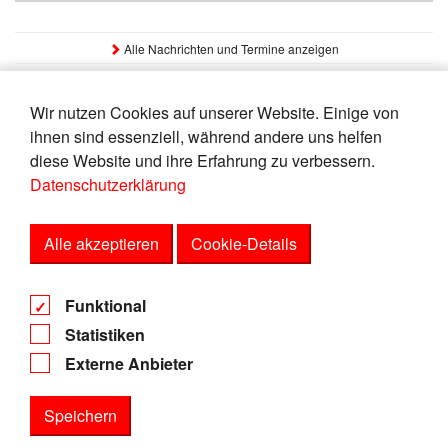
Alle Nachrichten und Termine anzeigen
Wir nutzen Cookies auf unserer Website. Einige von
Für die Anzeige dieses Inhalts ist Ihre Zustimmung (Extern
ihnen sind essenziell, während andere uns helfen
Media) erforderlich
diese Website und ihre Erfahrung zu verbessern.
Datenschutzerklärung
Einwilligungseinstellungen öffnen
Alle akzeptieren
Cookie-Details
AGB
Funktional
Datenschutz
Statistiken
Impressum
Externe Anbieter
Speichern
Statistiken