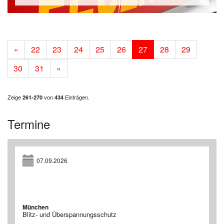
«
22
23
24
25
26
27
28
29
30
31
»
Zeige
von
Einträgen.
261-270
434
Termine
07.09.2026
München
Blitz- und Überspannungsschutz