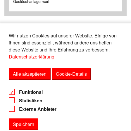
Gaslöschanlagenwart
Wir nutzen Cookies auf unserer Website. Einige von
«
1
2
3
4
5
6
7
8
9
10
ihnen sind essenziell, während andere uns helfen
»
diese Website und ihre Erfahrung zu verbessern.
Datenschutzerklärung
Zeige
von
Einträgen.
11-15
151
Alle akzeptieren
Cookie-Details
AGB
Funktional
Datenschutz
Statistiken
Impressum
Externe Anbieter
Speichern