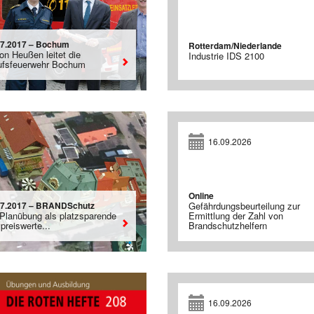
07.2017 – Bochum
Rotterdam/Niederlande
on Heußen leitet die
Industrie IDS 2100
ufsfeuerwehr Bochum
16.09.2026
Online
07.2017 – BRANDSchutz
Gefährdungsbeurteilung zur
 Planübung als platzsparende
Ermittlung der Zahl von
preiswerte...
Brandschutzhelfern
16.09.2026