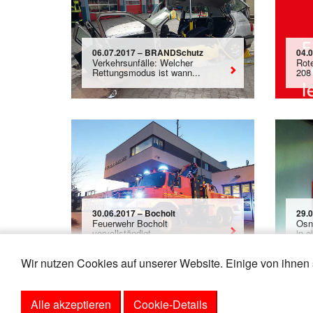
06.07.2017 – BRANDSchutz
04.0
Verkehrsunfälle: Welcher
Rot
Rettungsmodus ist wann...
208 
30.06.2017 – Bocholt
29.
Feuerwehr Bocholt
Osn
vervollständigt ...
in e
Wir nutzen Cookies auf unserer Website. Einige von ihnen 
Alle akzeptieren
Cookie-Details
«
16
17
18
19
20
21
22