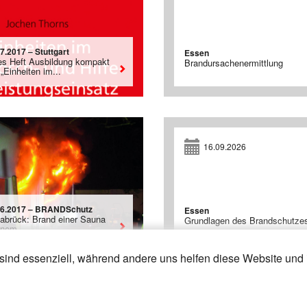
7.2017 – Stuttgart
Essen
es Heft Ausbildung kompakt
Brandursachenermittlung
„Einheiten im...
16.09.2026
06.2017 – BRANDSchutz
Essen
abrück: Brand einer Sauna
Grundlagen des Brandschutze
inem...
sind essenziell, während andere uns helfen diese Website und 
23
24
25
»
«
1
2
3
4
5