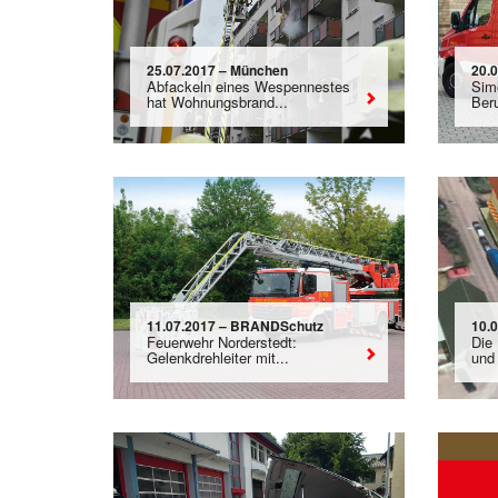
25.07.2017 – München
20.
Abfackeln eines Wespennestes
Sim
hat Wohnungsbrand...
Ber
11.07.2017 – BRANDSchutz
10.
Feuerwehr Norderstedt:
Die
Gelenkdrehleiter mit...
und 