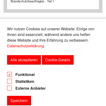
Brandschutzbeauftragter - Teil I
Wir nutzen Cookies auf unserer Website. Einige von
«
18
19
20
21
22
23
24
25
ihnen sind essenziell, während andere uns helfen
26
27
»
diese Website und ihre Erfahrung zu verbessern.
Datenschutzerklärung
Zeige
von
Einträgen.
111-115
165
Alle akzeptieren
Cookie-Details
AGB
Funktional
Datenschutz
Statistiken
Impressum
Externe Anbieter
Speichern