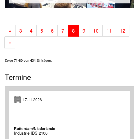
«
3
4
5
6
7
8
9
10
11
12
»
Zeige
von
Einträgen.
71-80
434
Termine
17.11.2026
Rotterdam/Niederlande
Industrie IDS 2100