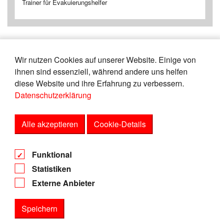
Trainer für Evakuierungshelfer
Wir nutzen Cookies auf unserer Website. Einige von
«
5
6
7
8
9
10
11
12
13
ihnen sind essenziell, während andere uns helfen
14
»
diese Website und ihre Erfahrung zu verbessern.
Datenschutzerklärung
Zeige
von
Einträgen.
46-50
165
Alle akzeptieren
Cookie-Details
AGB
Funktional
Datenschutz
Statistiken
Impressum
Externe Anbieter
Speichern