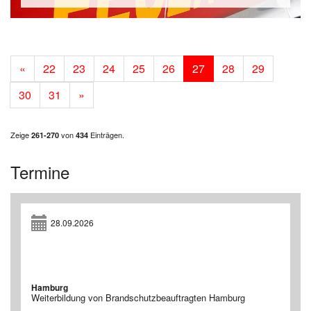
«
22
23
24
25
26
27
28
29
30
31
»
Zeige
von
Einträgen.
261-270
434
Termine
28.09.2026
Hamburg
Weiterbildung von Brandschutzbeauftragten Hamburg