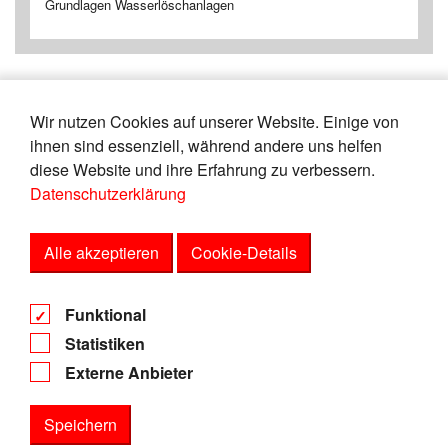
Grundlagen Wasserlöschanlagen
Wir nutzen Cookies auf unserer Website. Einige von
«
7
8
9
10
11
12
13
14
ihnen sind essenziell, während andere uns helfen
15
16
»
diese Website und ihre Erfahrung zu verbessern.
Datenschutzerklärung
Zeige
von
Einträgen.
56-60
165
Alle akzeptieren
Cookie-Details
AGB
Funktional
Datenschutz
Statistiken
Impressum
Externe Anbieter
Speichern