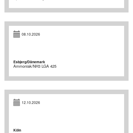
08.10.2026
Esbjerg/Dänemark
Ammoniak/NH3 LGA 425
12.10.2026
Köln