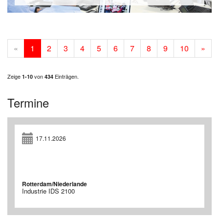
«
1
2
3
4
5
6
7
8
9
10
»
Zeige
von
Einträgen.
1-10
434
Termine
17.11.2026
Rotterdam/Niederlande
Industrie IDS 2100