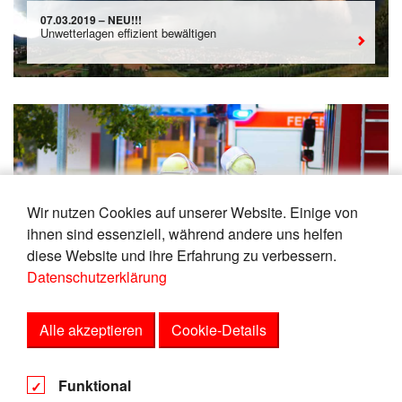
07.03.2019 – NEU!!!
Unwetterlagen effizient bewältigen
Wir nutzen Cookies auf unserer Website. Einige von
25.09.2018 – Stuttgart
ihnen sind essenziell, während andere uns helfen
Seminar "Rechtsfragen beim Feuerwehreinsatz"
diese Website und ihre Erfahrung zu verbessern.
Datenschutzerklärung
Alle akzeptieren
Cookie-Details
AGB
Funktional
Datenschutz