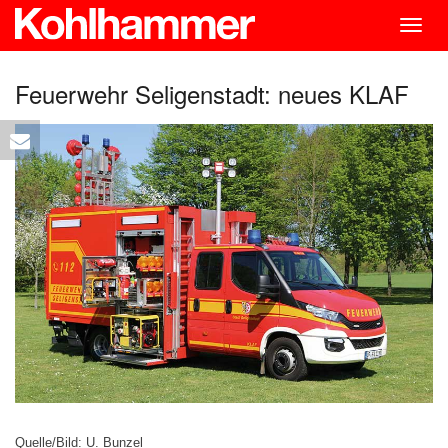
Togg
navig
Feuerwehr Seligenstadt: neues KLAF
Quelle/Bild: U. Bunzel