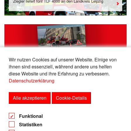
Ziegler liefert fünf TLF 4000 an den Landkreis Leipzig
Wir nutzen Cookies auf unserer Website. Einige von
03.08.2021 – NEU
ihnen sind essenziell, während andere uns helfen
Einsatzübungen planen und durchführen
diese Website und ihre Erfahrung zu verbessern.
Datenschutzerklärung
Alle akzeptieren
Cookie-Details
AGB
Funktional
Datenschutz
Statistiken