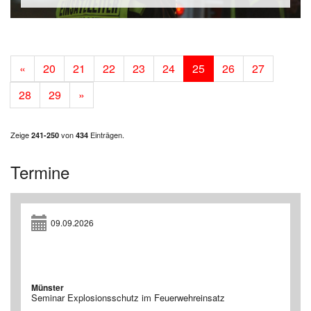
«
20
21
22
23
24
25
26
27
28
29
»
Zeige
von
Einträgen.
241-250
434
Termine
09.09.2026
Münster
Seminar Explosionsschutz im Feuerwehreinsatz