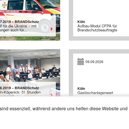
07.2019 – BRANDSchutz
Köln
 für die Ukraine – mit
Aufbau-Modul CFPA für
ungen auch für...
Brandschutzbeauftragte
09.09.2026
06.2019 – BRANDSchutz
Köln
lin-Köpenick: 31 Stunden
Gaslöschanlagenwart
omausfall
sind essenziell, während andere uns helfen diese Website und 
12
»
«
1
2
3
4
5