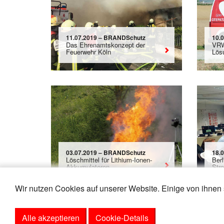
11.07.2019 – BRANDSchutz
10.
Das Ehrenamtskonzept der
VRW
Feuerwehr Köln
Lös
03.07.2019 – BRANDSchutz
18.
Löschmittel für Lithium-Ionen-
Ber
Akkumulatoren
Str
Wir nutzen Cookies auf unserer Website. Einige von ihnen 
Alle akzeptieren
Cookie-Details
«
3
4
5
6
7
8
9
10
11