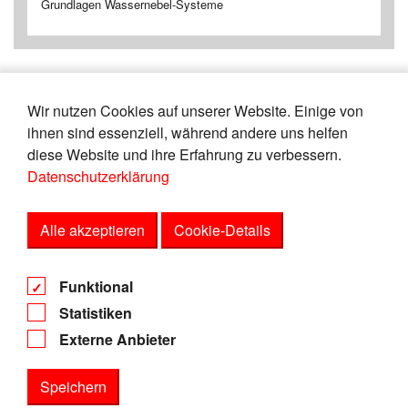
Grundlagen Wassernebel-Systeme
Wir nutzen Cookies auf unserer Website. Einige von
«
1
2
3
4
5
6
7
8
9
10
ihnen sind essenziell, während andere uns helfen
»
diese Website und ihre Erfahrung zu verbessern.
Datenschutzerklärung
Zeige
von
Einträgen.
6-10
165
Alle akzeptieren
Cookie-Details
AGB
Funktional
Datenschutz
Statistiken
Impressum
Externe Anbieter
Speichern