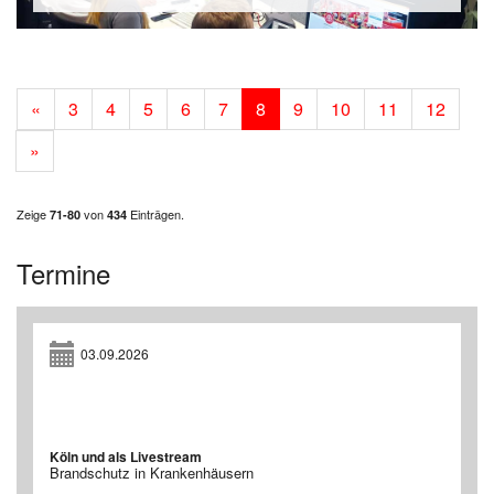
«
3
4
5
6
7
8
9
10
11
12
»
Zeige
von
Einträgen.
71-80
434
Termine
03.09.2026
Köln und als Livestream
Brandschutz in Krankenhäusern