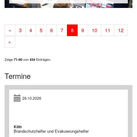
«
3
4
5
6
7
8
9
10
11
12
»
Zeige
von
Einträgen.
71-80
434
Termine
26.10.2026
Köln
Brandschutzhelfer und Evakuierungshelfer