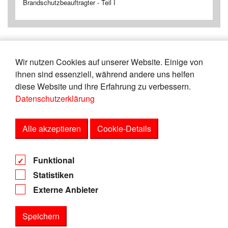
Brandschutzbeauftragter - Teil I
Wir nutzen Cookies auf unserer Website. Einige von
«
13
14
15
16
17
18
19
20
ihnen sind essenziell, während andere uns helfen
21
22
»
diese Website und ihre Erfahrung zu verbessern.
Datenschutzerklärung
Zeige
von
Einträgen.
86-90
165
Alle akzeptieren
Cookie-Details
AGB
Funktional
Datenschutz
Statistiken
Impressum
Externe Anbieter
Speichern