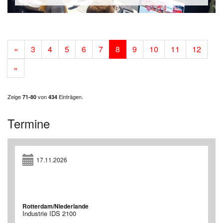
«
3
4
5
6
7
8
9
10
11
12
»
Zeige
von
Einträgen.
71-80
434
Termine
17.11.2026
Rotterdam/Niederlande
Industrie IDS 2100