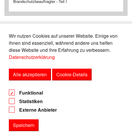
Brandschutzbeauftragter - Teil I
Wir nutzen Cookies auf unserer Website. Einige von
«
18
19
20
21
22
23
24
25
ihnen sind essenziell, während andere uns helfen
26
27
»
diese Website und ihre Erfahrung zu verbessern.
Datenschutzerklärung
Zeige
von
Einträgen.
111-115
165
Alle akzeptieren
Cookie-Details
AGB
Funktional
Datenschutz
Statistiken
Impressum
Externe Anbieter
Speichern