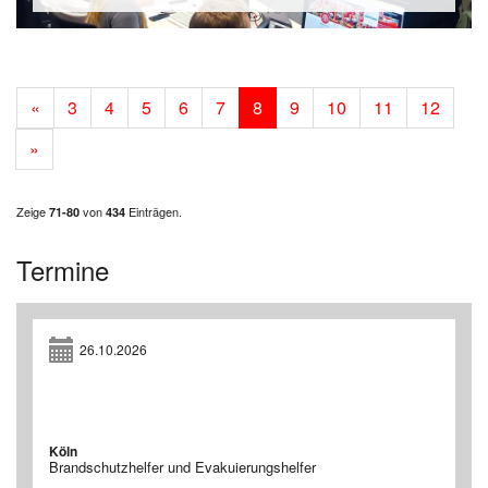
«
3
4
5
6
7
8
9
10
11
12
»
Zeige
von
Einträgen.
71-80
434
Termine
26.10.2026
Köln
Brandschutzhelfer und Evakuierungshelfer