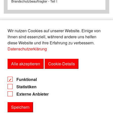
Brandschutzbeauftragter - Teil I
Wir nutzen Cookies auf unserer Website. Einige von
«
13
14
15
16
17
18
19
20
ihnen sind essenziell, während andere uns helfen
21
22
»
diese Website und ihre Erfahrung zu verbessern.
Datenschutzerklärung
Zeige
von
Einträgen.
86-90
165
Alle akzeptieren
Cookie-Details
AGB
Funktional
Datenschutz
Statistiken
Impressum
Externe Anbieter
Speichern