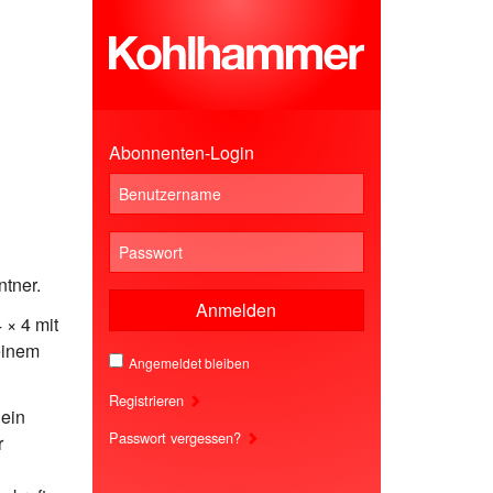
Abonnenten-Login
ntner.
Anmelden
 × 4 mit
 einem
Angemeldet bleiben
Registrieren
 ein
Passwort vergessen?
r