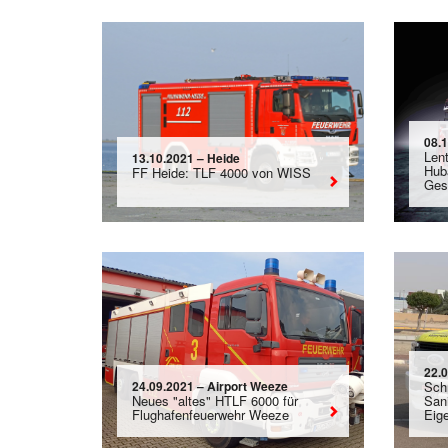
08.
Lent
13.10.2021 – Heide
Hub
FF Heide: TLF 4000 von WISS
Ges
22.
24.09.2021 – Airport Weeze
Sch
Neues "altes" HTLF 6000 für
San
Flughafenfeuerwehr Weeze
Eig