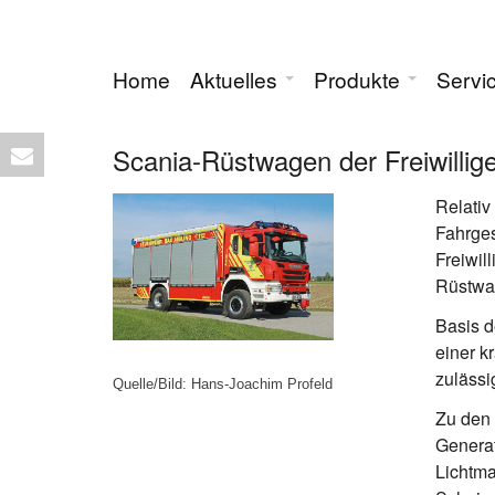
Home
Aktuelles
Produkte
Servi
Scania-Rüstwagen der Freiwillig
Relativ
Fahrges
Freiwil
Rüstwag
Basis d
einer k
zuläss
Quelle/Bild: Hans-Joachim Profeld
Zu den 
Generat
Lichtma