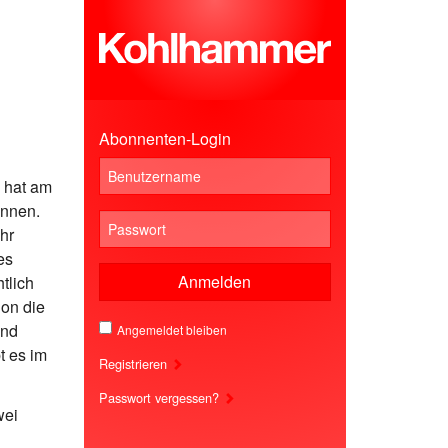
Abonnenten-Login
 hat am
önnen.
hr
es
Anmelden
htlich
ion die
und
Angemeldet bleiben
t es im
Registrieren
Passwort vergessen?
wei