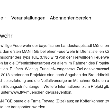
ce
Veranstaltungen
Abonnentenbereich
rwehr
iwillige Feuerwehr der bayerischen Landeshauptstadt München
z den ersten MAN TGE bei einer Feuerwehr in Dienst stellen k
nsporter des Typs TGE 3.180 wird von der Freiwilligen Feuerwe
 für die Öffentlichkeitsarbeit vor allem im Rahmen des Projekt
tion. Einfach. Wichtig. Für alle!« eingesetzt. Ziel des voraussic
l 2018 startenden Projektes sind nach Angaben der Branddirekt
chutzerziehung und die Notfallvorsorge an Münchner Schulen 
n Bildungseinrichtungen. Weitere Informationen zum Projekt gib
t unter www.ffw-muenchen.de/praevention.
 TGE baute die Firma Freytag (Elze) aus; im Koffer können z
tainer transportiert werden.