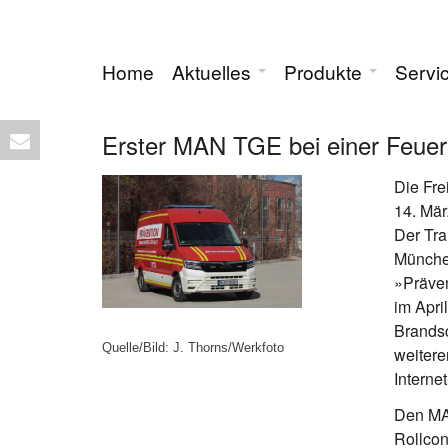
Home
Aktuelles
Produkte
Servi
Erster MAN TGE bei einer Feue
Die Fre
14. Mär
Der Tra
München
»Präven
im Apri
Brands
Quelle/Bild: J. Thorns/Werkfoto
weitere
Interne
Den MAN
Rollcon