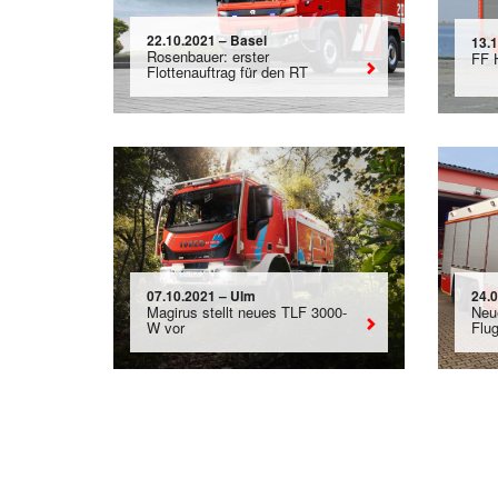
22.10.2021 – Basel
13.
Rosenbauer: erster
FF 
Flottenauftrag für den RT
07.10.2021 – Ulm
24.
Magirus stellt neues TLF 3000-
Neu
W vor
Flu