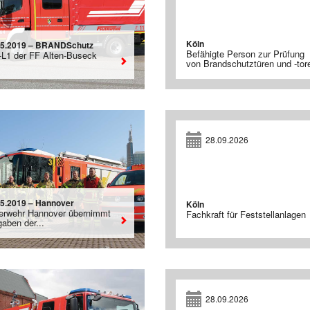
Köln
05.2019 – BRANDSchutz
Befähigte Person zur Prüfung
L1 der FF Alten-Buseck
von Brandschutztüren und -tor
28.09.2026
05.2019 – Hannover
Köln
erwehr Hannover übernimmt
Fachkraft für Feststellanlagen
aben der...
28.09.2026