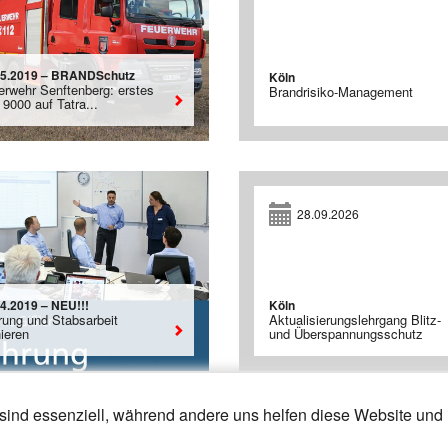
05.2019 – BRANDSchutz
Köln
erwehr Senftenberg: erstes
Brandrisiko-Management
9000 auf Tatra...
28.09.2026
04.2019 – NEU!!!
Köln
rung und Stabsarbeit
Aktualisierungslehrgang Blitz-
nieren
und Überspannungsschutz
sind essenziell, während andere uns helfen diese Website und 
2
13
»
«
4
5
6
7
8