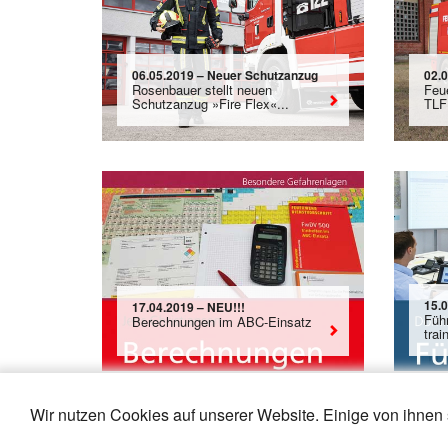
06.05.2019 – Neuer Schutzanzug
02.
Rosenbauer stellt neuen
Feu
Schutzanzug »Fire Flex«...
TLF 
15.
17.04.2019 – NEU!!!
Füh
Berechnungen im ABC-Einsatz
trai
Wir nutzen Cookies auf unserer Website. Einige von ihnen 
«
4
5
6
7
8
9
10
11
1