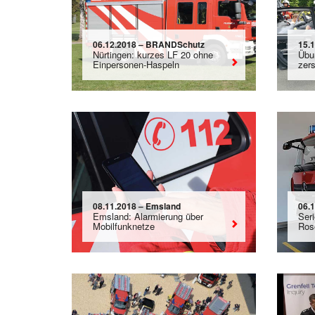
06.12.2018 – BRANDSchutz
15.
Nürtingen: kurzes LF 20 ohne
Übu
Einpersonen-Haspeln
zers
08.11.2018 – Emsland
06.
Emsland: Alarmierung über
Ser
Mobilfunknetze
Rose