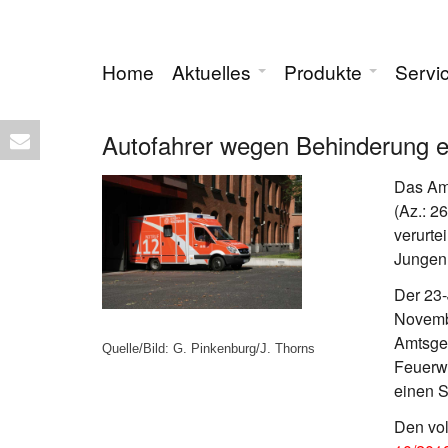
Home
Aktuelles
Produkte
Servi
Autofahrer wegen Behinderung ei
Das Amt
(Az.: 2
verurte
Jungen
Der 23-
Novembe
Amtsger
Quelle/Bild: G. Pinkenburg/J. Thorns
Feuerw
einen 
Den vol