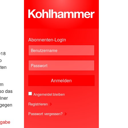
Abonnenten-Login
018
o
lten
Anmelden
im
so das
Angemeldet bleiben
iner
Registrieren
 gegen
Passwort vergessen?
gabe