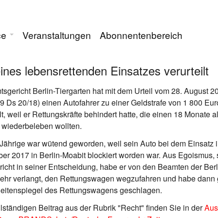
ce
Veranstaltungen
Abonnentenbereich
nes lebensrettenden Einsatzes verurteilt
sgericht Berlin-Tiergarten hat mit dem Urteil vom 28. August 2
69 Ds 20/18) einen Autofahrer zu einer Geldstrafe von 1 800 Eur
ilt, weil er Rettungskräfte behindert hatte, die einen 18 Monate a
 wiederbeleben wollten.
Jährige war wütend geworden, weil sein Auto bei dem Einsatz 
r 2017 in Berlin-Moabit blockiert worden war. Aus Egoismus, 
icht in seiner Entscheidung, habe er von den Beamten der Berl
ehr verlangt, den Rettungswagen wegzufahren und habe dann
Seitenspiegel des Rettungswagens geschlagen.
lständigen Beitrag aus der Rubrik "Recht" finden Sie in der
Aus