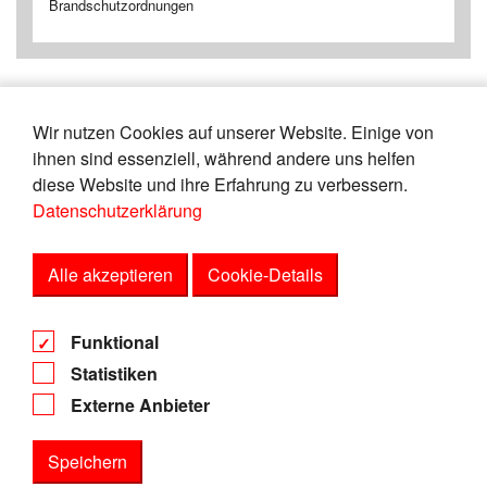
Brandschutzordnungen
Wir nutzen Cookies auf unserer Website. Einige von
«
8
9
10
11
12
13
14
15
ihnen sind essenziell, während andere uns helfen
16
17
»
diese Website und ihre Erfahrung zu verbessern.
Datenschutzerklärung
Zeige
von
Einträgen.
61-65
150
Alle akzeptieren
Cookie-Details
AGB
Funktional
Datenschutz
Statistiken
Impressum
Externe Anbieter
Speichern