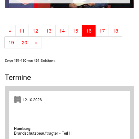
«
11
12
13
14
15
16
17
18
19
20
»
Zeige
von
Einträgen.
151-160
434
Termine
12.10.2026
Hamburg
Brandschutzbeauftragter - Teil II