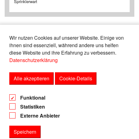
Sprinklerwart
Wir nutzen Cookies auf unserer Website. Einige von
«
1
2
3
4
5
6
7
8
9
10
ihnen sind essenziell, während andere uns helfen
»
diese Website und ihre Erfahrung zu verbessern.
Datenschutzerklärung
Zeige
von
Einträgen.
16-20
165
Alle akzeptieren
Cookie-Details
AGB
Funktional
Datenschutz
Statistiken
Impressum
Externe Anbieter
Speichern