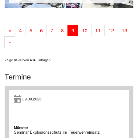
«
4
5
6
7
8
9
10
11
12
13
»
Zeige
von
Einträgen.
81-90
434
Termine
09.09.2026
Münster
Seminar Explosionsschutz im Feuerwehreinsatz