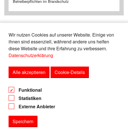
Betreiberpflichten im Brandschutz
Wir nutzen Cookies auf unserer Website. Einige von
«
16
17
18
19
20
21
22
23
ihnen sind essenziell, während andere uns helfen
24
25
»
diese Website und ihre Erfahrung zu verbessern.
Datenschutzerklärung
Zeige
von
Einträgen.
101-105
150
Alle akzeptieren
Cookie-Details
AGB
Funktional
Datenschutz
Statistiken
Impressum
Externe Anbieter
Speichern