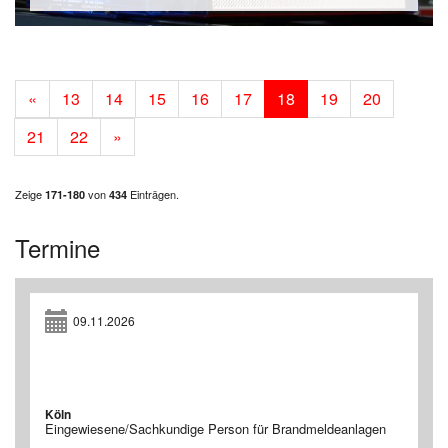
«
13
14
15
16
17
18
19
20
21
22
»
Zeige
von
Einträgen.
171-180
434
Termine
09.11.2026
Köln
Eingewiesene/Sachkundige Person für Brandmeldeanlagen