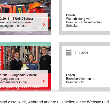
Essen
02.2018 – BRANDSchutz
Weiterbildung von
ammenspiel aus neuen
Brandschutzbeauftragten
nologien in einer...
Schalke
12.11.2026
01.2018 – Jugendfeuerwehr
Essen
rgang von der
Betreiberpflichten im
ndfeuerwehr in die...
Brandschutz
sind essenziell, während andere uns helfen diese Website und 
18
19
20
»
«
16
17
18
19