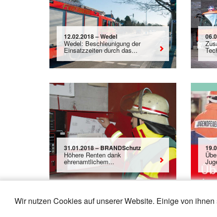
12.02.2018 – Wedel
06.
Wedel: Beschleunigung der
Zus
Einsatzzeiten durch das...
Tech
31.01.2018 – BRANDSchutz
19.
Höhere Renten dank
Übe
ehrenamtlichem...
Juge
Wir nutzen Cookies auf unserer Website. Einige von ihnen 
«
11
12
13
14
15
16
17