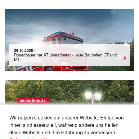
28.10.2020 –
Rosenbauer hat AT überarbeitet - neue Baureihen CT und
MT
Wir nutzen Cookies auf unserer Website. Einige von
27.10.2020 – Ulm
ihnen sind essenziell, während andere uns helfen
Magirus hat TLF 4000 überarbeitet
diese Website und ihre Erfahrung zu verbessern.