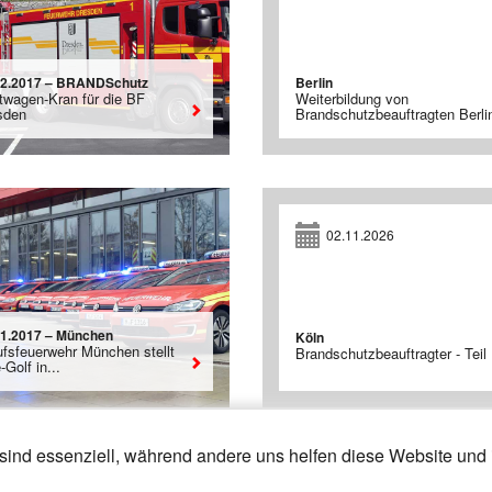
12.2017 – BRANDSchutz
Berlin
twagen-Kran für die BF
Weiterbildung von
sden
Brandschutzbeauftragten Berli
02.11.2026
11.2017 – München
Köln
ufsfeuerwehr München stellt
Brandschutzbeauftragter - Teil 
-Golf in...
sind essenziell, während andere uns helfen diese Website und 
19
20
21
»
«
13
14
15
16