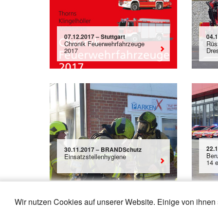
07.12.2017 – Stuttgart
04.
Chronik Feuerwehrfahrzeuge
Rüs
2017
Dre
22.
30.11.2017 – BRANDSchutz
Ber
Einsatzstellenhygiene
14 e
Wir nutzen Cookies auf unserer Website. Einige von ihnen 
«
12
13
14
15
16
17
18