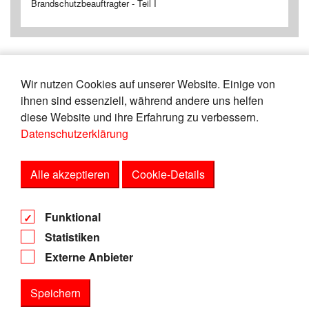
Brandschutzbeauftragter - Teil I
Wir nutzen Cookies auf unserer Website. Einige von
«
13
14
15
16
17
18
19
20
ihnen sind essenziell, während andere uns helfen
21
22
»
diese Website und ihre Erfahrung zu verbessern.
Datenschutzerklärung
Zeige
von
Einträgen.
86-90
150
Alle akzeptieren
Cookie-Details
AGB
Funktional
Datenschutz
Statistiken
Impressum
Externe Anbieter
Speichern