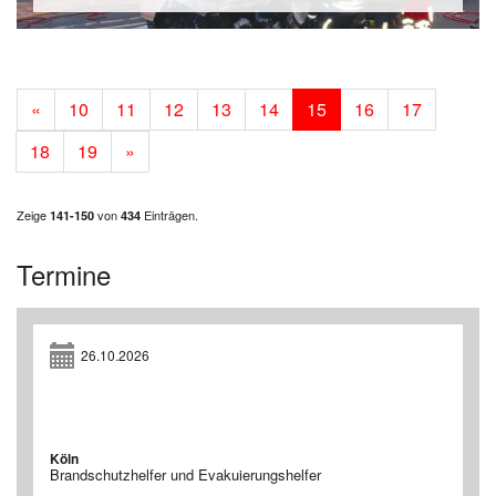
«
10
11
12
13
14
15
16
17
18
19
»
Zeige
von
Einträgen.
141-150
434
Termine
26.10.2026
Köln
Brandschutzhelfer und Evakuierungshelfer