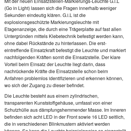
Mit der neuen Einsatzstellen-Markierungs-Leuchte G.i.L
(Go in Light) lassen sich die Fragen innerhalb weniger
Sekunden eindeutig klären. G.i.L ist die
explosionsgeschützte Markierungsleuchte mit
Etagenanzeige, die durch eine Trägerplatte auf fast allen
Untergründen mittels Klebetechnik befestigt werden kann,
ohne dabei Rückstände zu hinterlassen. Die erst-
eintreffende Einsatzkraft befestigt die Leuchte und markiert
nachfolgenden Kräften somit die Einsatzstelle. Der klare
Vorteil beim Einsatz der Leuchte liegt darin, dass
nachrückende Kräfte die Einsatzstelle schon beim
Anfahren problemlos identifizieren und erkennen können,
wo sich der Zugang zu dieser befindet.
Die Leuchte besteht aus einem zylindrischen,
transparenten Kunststoffgehäuse, umfasst von einer
Schutzhülle aus dämpfungshemmender Masse. Im Inneren
befinden sich acht LED in der Front sowie 16 LED seitlich,
die in verschiedenen Blinkmustern aktiviert werden
können. So kann die Leuchte beispielsweise so eingestellt