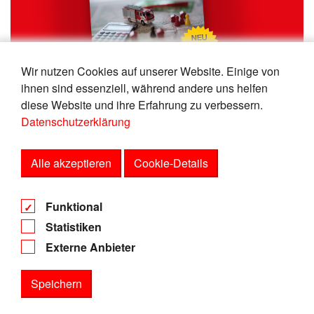
Wir nutzen Cookies auf unserer Website. Einige von
11.03.2021 – NEU!!!
ihnen sind essenziell, während andere uns helfen
Feuerwehrbedarfsplanung
diese Website und ihre Erfahrung zu verbessern.
Datenschutzerklärung
Alle akzeptieren
Cookie-Details
AGB
Funktional
Datenschutz
Statistiken
Impressum
Externe Anbieter
Speichern
Statistiken