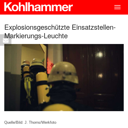
Togg
navig
Explosionsgeschützte Einsatzstellen-
Markierungs-Leuchte
Quelle/Bild: J. Thorns/Werkfoto