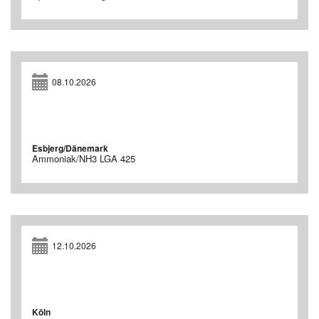
08.10.2026
Esbjerg/Dänemark
Ammoniak/NH3 LGA 425
12.10.2026
Köln