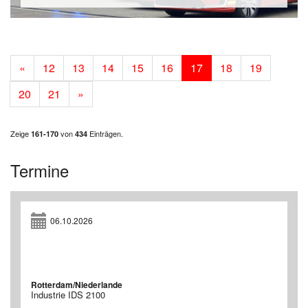
«
12
13
14
15
16
17
18
19
20
21
»
Zeige
von
Einträgen.
161-170
434
Termine
06.10.2026
Rotterdam/Niederlande
Industrie IDS 2100