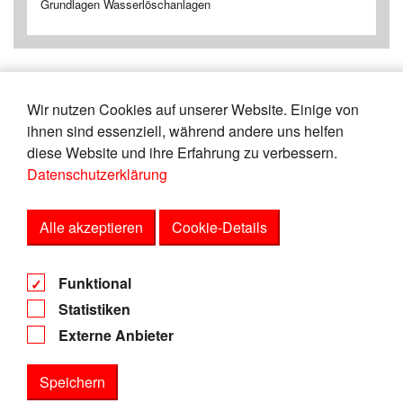
Grundlagen Wasserlöschanlagen
Wir nutzen Cookies auf unserer Website. Einige von
«
7
8
9
10
11
12
13
14
ihnen sind essenziell, während andere uns helfen
15
16
»
diese Website und ihre Erfahrung zu verbessern.
Datenschutzerklärung
Zeige
von
Einträgen.
56-60
150
Alle akzeptieren
Cookie-Details
AGB
Funktional
Datenschutz
Statistiken
Impressum
Externe Anbieter
Speichern