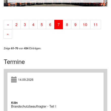
«
2
3
4
5
6
7
8
9
10
11
»
Zeige
von
Einträgen.
61-70
434
Termine
14.09.2026
Köln
Brandschutzbeauftragter - Teil I