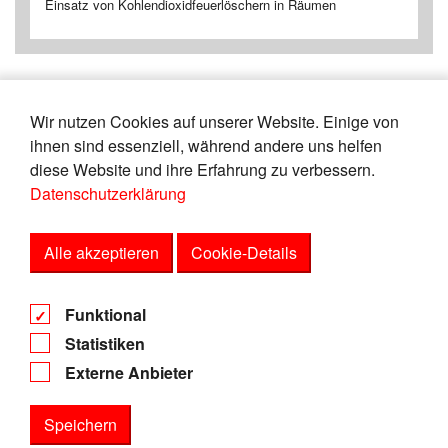
Einsatz von Kohlendioxidfeuerlöschern in Räumen
Wir nutzen Cookies auf unserer Website. Einige von
«
1
2
3
4
5
6
7
8
9
10
ihnen sind essenziell, während andere uns helfen
»
diese Website und ihre Erfahrung zu verbessern.
Datenschutzerklärung
Zeige
von
Einträgen.
21-25
165
Alle akzeptieren
Cookie-Details
AGB
Funktional
Datenschutz
Statistiken
Impressum
Externe Anbieter
Speichern