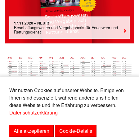
17.11.2020 – NEU!!!
Beschaffungswesen und Vergabepraxis für Feuerwehr und
Rettungsdienst
Wir nutzen Cookies auf unserer Website. Einige von
06.11.2020 – BRANDSchutz
ihnen sind essenziell, während andere uns helfen
BRANDSchutz Wandkalender 2021
diese Website und ihre Erfahrung zu verbessern.
Datenschutzerklärung
Alle akzeptieren
Cookie-Details