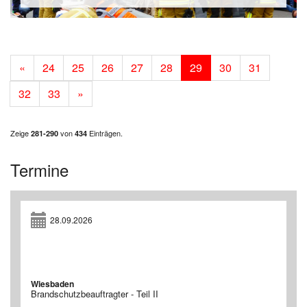
«
24
25
26
27
28
29
30
31
32
33
»
Zeige
von
Einträgen.
281-290
434
Termine
28.09.2026
Wiesbaden
Brandschutzbeauftragter - Teil II