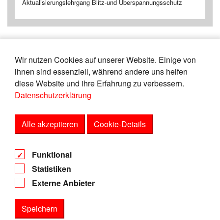
Aktualisierungslehrgang Blitz-und Überspannungsschutz
Wir nutzen Cookies auf unserer Website. Einige von
«
4
5
6
7
8
9
10
11
12
ihnen sind essenziell, während andere uns helfen
13
»
diese Website und ihre Erfahrung zu verbessern.
Datenschutzerklärung
Zeige
von
Einträgen.
41-45
150
Alle akzeptieren
Cookie-Details
AGB
Funktional
Datenschutz
Statistiken
Impressum
Externe Anbieter
Speichern