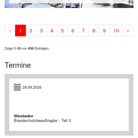
«
1
2
3
4
5
6
7
8
9
10
»
Zeige
von
Einträgen.
1-10
434
Termine
28.09.2026
Wiesbaden
Brandschutzbeauftragter - Teil II