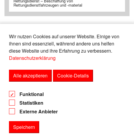
Rettungsdienst – Beschaffung von
Rettungsdienstfahrzeugen und -material
Wir nutzen Cookies auf unserer Website. Einige von
«
19
20
21
22
23
24
25
26
ihnen sind essenziell, während andere uns helfen
27
28
»
diese Website und ihre Erfahrung zu verbessern.
Datenschutzerklärung
Zeige
von
Einträgen.
116-120
165
Alle akzeptieren
Cookie-Details
AGB
Funktional
Datenschutz
Statistiken
Impressum
Externe Anbieter
Speichern