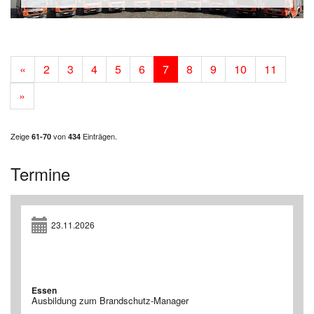
«
2
3
4
5
6
7
8
9
10
11
»
Zeige
von
Einträgen.
61-70
434
Termine
23.11.2026
Essen
Ausbildung zum Brandschutz-Manager