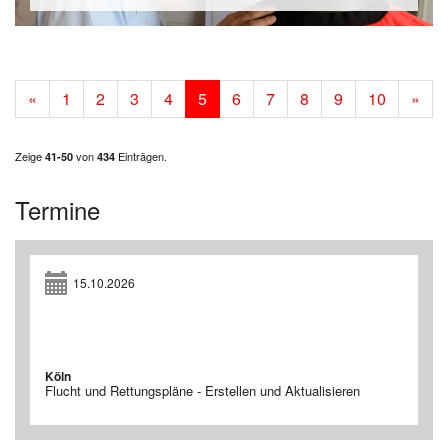
«
1
2
3
4
5
6
7
8
9
10
»
Zeige
von
Einträgen.
41-50
434
Termine
15.10.2026
Köln
Flucht und Rettungspläne - Erstellen und Aktualisieren