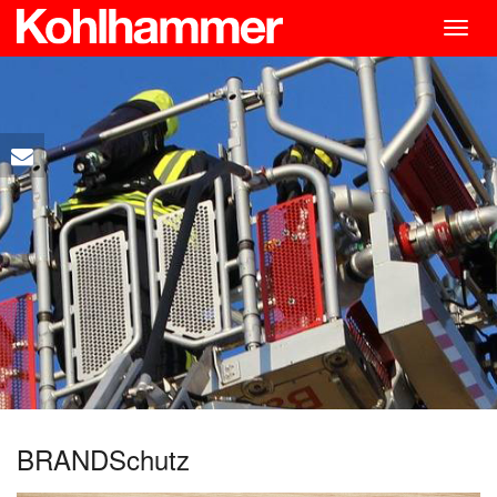
Togg
navig
BRANDSchutz