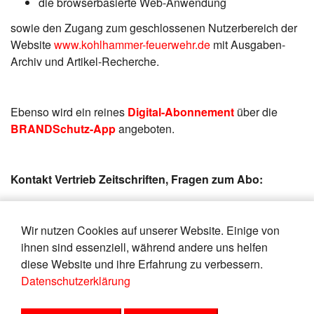
die browserbasierte Web-Anwendung
sowie den Zugang zum geschlossenen Nutzerbereich der
Website
www.kohlhammer-feuerwehr.de
mit Ausgaben-
Archiv und Artikel-Recherche.
Ebenso wird ein reines
Digital-Abonnement
über die
BRANDSchutz-App
angeboten.
Kontakt Vertrieb Zeitschriften, Fragen zum Abo:
Email:
thea.koenig@kohlhammer.de
Telefon 0711 / 7863 - 7299
Wir nutzen Cookies auf unserer Website. Einige von
Telefax 0711 / 7863 - 8430
ihnen sind essenziell, während andere uns helfen
diese Website und ihre Erfahrung zu verbessern.
Datenschutzerklärung
Link zum Shop