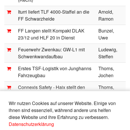
Iturri liefert TLF 4000-Staffel an die
Arnold,
FF Schwarzheide
Ramon
FF Langen stellt Kompakt DLAK
Bunzel,
23/12 und HLF 20 in Dienst
Uwe
Feuerwehr Zwenkau: GW-L1 mit
Ludewig,
Schwenkwandaufbau
Steffen
Erstes TSF-Logistik von Junghanns
Thorns,
Fahrzeugbau
Jochen
Connexis Safety - Haix stellt den
Thorns,
speziellen Sicherheitsschuh vor
Jochen
Wir nutzen Cookies auf unserer Website. Einige von
Notfall-Abdichtungen gegen Öle und
Hoffmann,
ihnen sind essenziell, während andere uns helfen
Kraftstoffe
Gerd
diese Website und ihre Erfahrung zu verbessern.
Datenschutzerklärung