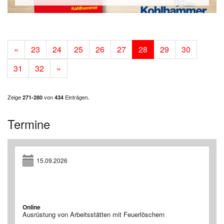
«
23
24
25
26
27
28
29
30
31
32
»
Zeige
von
Einträgen.
271-280
434
Termine
15.09.2026
Online
Ausrüstung von Arbeitsstätten mit Feuerlöschern