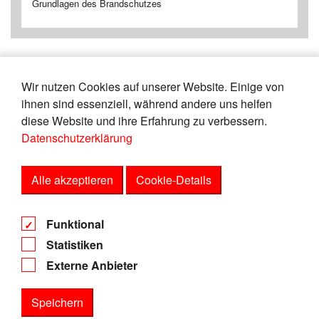
Grundlagen des Brandschutzes
Wir nutzen Cookies auf unserer Website. Einige von
«
1
2
3
4
5
6
7
8
9
10
ihnen sind essenziell, während andere uns helfen
»
diese Website und ihre Erfahrung zu verbessern.
Datenschutzerklärung
Zeige
von
Einträgen.
26-30
150
Alle akzeptieren
Cookie-Details
AGB
Funktional
Datenschutz
Statistiken
Impressum
Externe Anbieter
Speichern