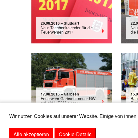
26.08.2016 – Stuttgart
22.
Neu: Taschenkalender für die
Neu
Feuerwehren 2017
die 
17.08.2016 – Garbsen
15.
Feuerwehr Garbsen: neuer RW
Bau
auf MAN TGM 18.290
Einf
Wir nutzen Cookies auf unserer Website. Einige von ihnen 
Alle akzeptieren
Cookie-Details
«
24
25
26
27
28
29
30