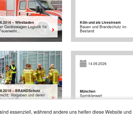
08.2016 – Wiesbaden
Köln und als Livestream
er Gerätewagen Logistik für
Bauen und Brandschutz im
Feuerwehr...
Bestand
14.09.2026
08.2016 – BRANDSchutz
München
recht: Vorgaben und deren
Sprinklerwart
luss auf die...
sind essenziell, während andere uns helfen diese Website und 
31
32
33
»
«
1
2
3
4
5