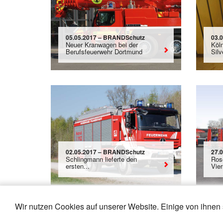
05.05.2017 – BRANDSchutz
03.
Neuer Kranwagen bei der
Köln
Berufsfeuerwehr Dortmund
Sil
02.05.2017 – BRANDSchutz
27.
Schlingmann lieferte den
Ros
ersten...
Vier
Wir nutzen Cookies auf unserer Website. Einige von ihnen 
«
19
20
21
22
23
24
25