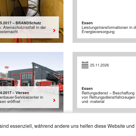
05.2017 – BRANDSchutz
Essen
: Atemschutznotfall in der
Leistungstransformationen in d
vesternacht
Energieversorgung
25.11.2026
Essen
04.2017 – Viersen
Rettungsdienst – Beschaffung
enbauer-Servicecenter in
von Rettungsdienstfahrzeugen
sen eröffnet
und -material
sind essenziell, während andere uns helfen diese Website und 
26
27
28
»
«
19
20
21
22