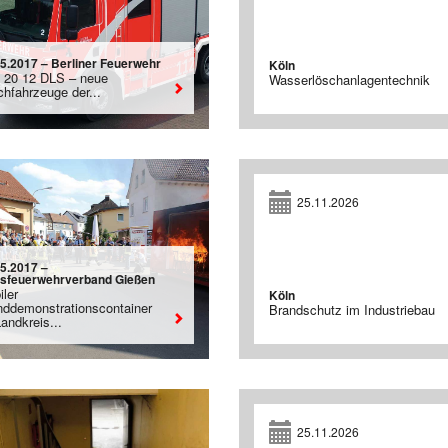
05.2017 – Berliner Feuerwehr
Köln
 20 12 DLS – neue
Wasserlöschanlagentechnik
chfahrzeuge der...
25.11.2026
05.2017 –
isfeuerwehrverband Gießen
iler
Köln
nddemonstrationscontainer
Brandschutz im Industriebau
andkreis...
25.11.2026