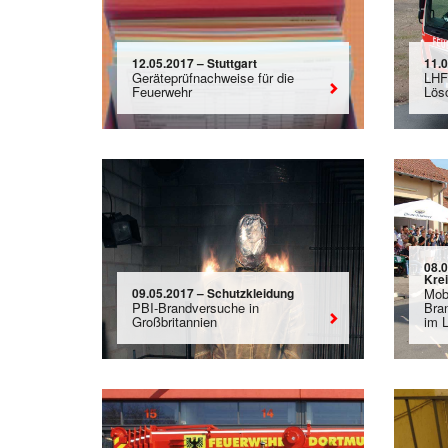
12.05.2017 – Stuttgart
11.
Geräteprüfnachweise für die
LHF
Feuerwehr
Lös
08.
Kre
09.05.2017 – Schutzkleidung
Mob
PBI-Brandversuche in
Bra
Großbritannien
im L