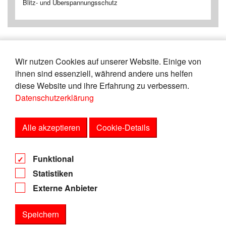
Blitz- und Überspannungsschutz
Wir nutzen Cookies auf unserer Website. Einige von
«
17
18
19
20
21
22
23
24
ihnen sind essenziell, während andere uns helfen
25
26
»
diese Website und ihre Erfahrung zu verbessern.
Datenschutzerklärung
Zeige
von
Einträgen.
106-110
150
Alle akzeptieren
Cookie-Details
AGB
Funktional
Datenschutz
Statistiken
Impressum
Externe Anbieter
Speichern