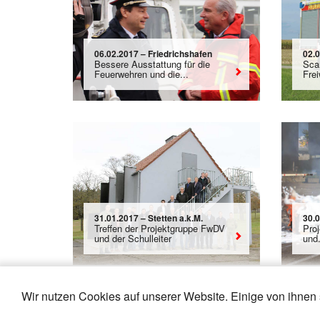
06.02.2017 – Friedrichshafen
02.
Bessere Ausstattung für die
Sca
Feuerwehren und die...
Frei
31.01.2017 – Stetten a.k.M.
30.
Treffen der Projektgruppe FwDV
Pro
und der Schulleiter
und.
Wir nutzen Cookies auf unserer Website. Einige von ihnen 
«
21
22
23
24
25
26
27