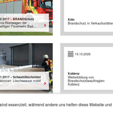
02.2017 – BRANDSchutz
Köln
nia-Rüstwagen der
Brandschutz in Verkaufsstätte
willigen Feuerwehr Bad...
15.10.2026
Koblenz
01.2017 – Schaumlöschmittel
Weiterbildung von
jektstart: Löschwasser mobil
Brandschutzbeauftragten
..
Koblenz
sind essenziell, während andere uns helfen diese Website und 
28
29
30
»
«
10
11
12
13