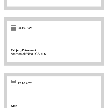
08.10.2026
Esbjerg/Dänemark
Ammoniak/NH3 LGA 425
12.10.2026
Köln