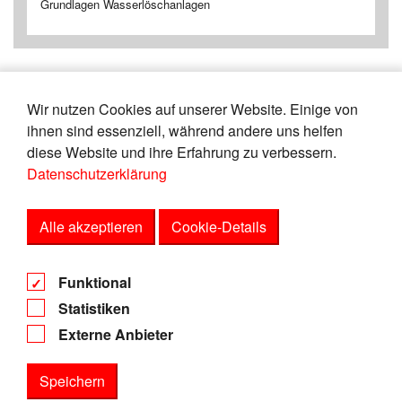
Grundlagen Wasserlöschanlagen
Wir nutzen Cookies auf unserer Website. Einige von
«
7
8
9
10
11
12
13
14
ihnen sind essenziell, während andere uns helfen
15
16
»
diese Website und ihre Erfahrung zu verbessern.
Datenschutzerklärung
Zeige
von
Einträgen.
56-60
150
Alle akzeptieren
Cookie-Details
AGB
Funktional
Datenschutz
Statistiken
Impressum
Externe Anbieter
Speichern