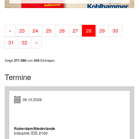
«
23
24
25
26
27
28
29
30
31
32
»
Zeige
von
Einträgen.
271-280
434
Termine
06.10.2026
Rotterdam/Niederlande
Industrie IDS 2100