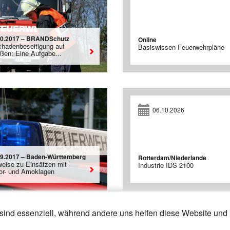
10.2017 – BRANDSchutz
Online
chadenbeseitigung auf
Basiswissen Feuerwehrpläne
aßen: Eine Aufgabe...
06.10.2026
09.2017 – Baden-Württemberg
Rotterdam/Niederlande
weise zu Einsätzen mit
Industrie IDS 2100
ror- und Amoklagen
sind essenziell, während andere uns helfen diese Website und 
20
21
22
»
«
6
7
8
9
1