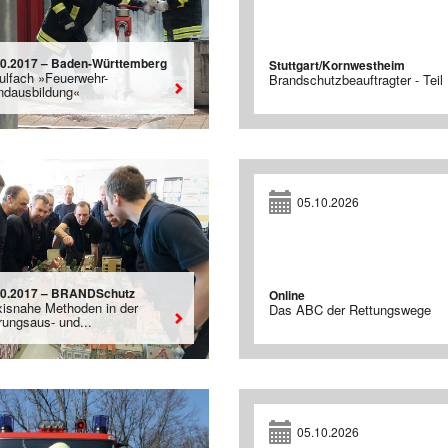
10.2017 – Baden-Württemberg
Stuttgart/Kornwestheim
ulfach »Feuerwehr-
Brandschutzbeauftragter - Teil 
ndausbildung«
05.10.2026
10.2017 – BRANDSchutz
Online
xisnahe Methoden in der
Das ABC der Rettungswege
rungsaus- und...
05.10.2026