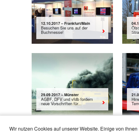
12.10.2017 – Frankfurt/Main
04.
Besuchen Sie uns auf der
Öls
Buchmesse!
Str
29.09.2017 – Münster
21.
AGBF, DFV und vfdb fordern
Hin
neue Vorschriften für...
Ter
Wir nutzen Cookies auf unserer Website. Einige von ihnen 
«
13
14
15
16
17
18
19