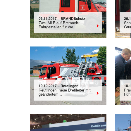
03.11.2017 – BRANDSchutz
26.
Zwei MLF auf Bremach-
Sch
Fahrgestellen für die...
Gru
19.10.2017 – Reutlingen
18.
Reutlingen: neue Drehleiter mit
Pra
geändertem...
Füh