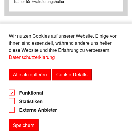
Trainer für Evakuierungshelfer
Wir nutzen Cookies auf unserer Website. Einige von
«
5
6
7
8
9
10
11
12
13
ihnen sind essenziell, während andere uns helfen
14
»
diese Website und ihre Erfahrung zu verbessern.
Datenschutzerklärung
Zeige
von
Einträgen.
46-50
165
Alle akzeptieren
Cookie-Details
AGB
Funktional
Datenschutz
Statistiken
Impressum
Externe Anbieter
Speichern