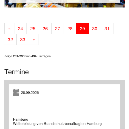
«
24
25
26
27
28
29
30
31
32
33
»
Zeige
von
Einträgen.
281-290
434
Termine
28.09.2026
Hamburg
Weiterbildung von Brandschutzbeauftragten Hamburg