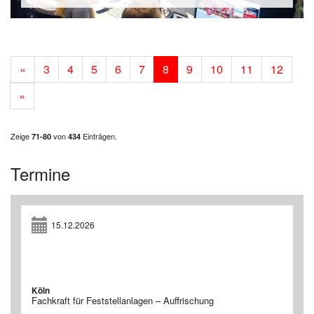
«
3
4
5
6
7
8
9
10
11
12
»
Zeige
von
Einträgen.
71-80
434
Termine
15.12.2026
Köln
Fachkraft für Feststellanlagen – Auffrischung