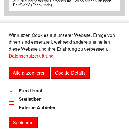
Zur Prüfung befähigte Personen im Explosionsschutz nach
BetrSichV (Fachkunde)
Wir nutzen Cookies auf unserer Website. Einige von
«
21
22
23
24
25
26
27
28
ihnen sind essenziell, während andere uns helfen
29
30
»
diese Website und ihre Erfahrung zu verbessern.
Datenschutzerklärung
Zeige
von
Einträgen.
146-150
150
Alle akzeptieren
Cookie-Details
AGB
Funktional
Datenschutz
Statistiken
Impressum
Externe Anbieter
Speichern