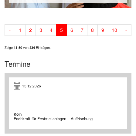
«
1
2
3
4
5
6
7
8
9
10
»
Zeige
von
Einträgen.
41-50
434
Termine
15.12.2026
Köln
Fachkraft für Feststellanlagen – Auffrischung