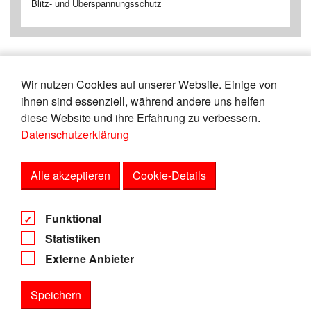
Blitz- und Überspannungsschutz
Wir nutzen Cookies auf unserer Website. Einige von
«
17
18
19
20
21
22
23
24
ihnen sind essenziell, während andere uns helfen
25
26
»
diese Website und ihre Erfahrung zu verbessern.
Datenschutzerklärung
Zeige
von
Einträgen.
106-110
165
Alle akzeptieren
Cookie-Details
AGB
Funktional
Datenschutz
Statistiken
Impressum
Externe Anbieter
Speichern